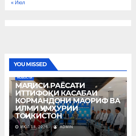
« Июл
YOU MISSED
НОВОСТИ
МАҶЛИСИ РАЁСАТИ
ИТТИФОҚИ КАСАБАИ
КОРМАНДОНИ МАОРИФ ВА
ИЛМИ ҶУМҲУРИИ
ТОҶИКИСТОН
ИЮЛ 18, 2026
ADMIN