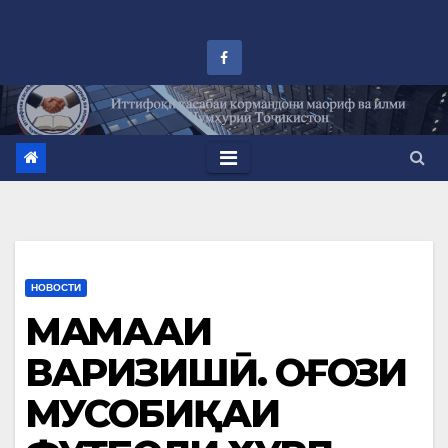
Перейти
к
контенту
НОВОСТИ
МАҶМААИ
ВАРИЗИШӢ. ОҒОЗИ
МУСОБИҚАИ