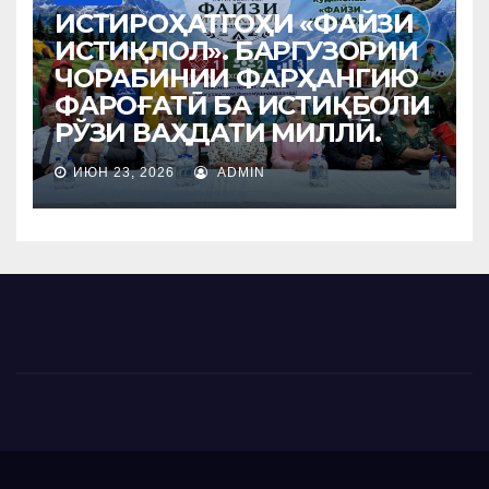
ИСТИРОҲАТГОҲИ «ФАЙЗИ
ИСТИҚЛОЛ». БАРГУЗОРИИ
ЧОРАБИНИИ ФАРҲАНГИЮ
ФАРОҒАТӢ БА ИСТИҚБОЛИ
РЎЗИ ВАҲДАТИ МИЛЛӢ.
ИЮН 23, 2026
ADMIN