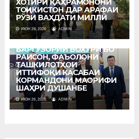
ХОТИРИ ҚАҲРАМОНОНИ
ТОҶИКИСТОН ДАР АРАФАИ
РЎЗИ ВАҲДАТИ МИЛЛӢ
ИЮН 26, 2026
ADMIN
НОВОСТИ
БАРГУЗОРИИ ВОХЎРӢ БО
РАИСОН, ФАЪОЛОНИ
ТАШКИЛОТҲОИ
ИТТИФОҚИ КАСАБАИ
КОРМАНДОНИ МАОРИФИ
ШАҲРИ ДУШАНБЕ
ИЮН 26, 2026
ADMIN