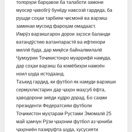
толорҳои барҳавои ба талаботи замони
муосир ҷавобгӯ бунёду навсозӣ гардида, ба
рушди соҳаи тарбияи ҷисмонӣ ва варзиш
заминаи мусоид фароҳам омадааст.
Имрӯз варзишгарон дорои эҳсоси баланди
ватандӯстию ватанпарастӣ ва ифтихори
миллӣ буда, дар миқёси байналмилалӣ
Ҷумҳурии Тоҷикистонро муаррифӣ намуда,
дар соҳаи варзиш ба комёбиҳои намоён
ноил шуда истодаанд.
Таъкид гардид, ки футбол як намуди варзиши
сермухлистарин дар ҷаҳон маҳсуб ёфта,
ҳаводорони зиёди худро дорад. Бо саҳми
президенти Федератсияи футболи
Тоҷикистон муҳтарам Рустами Эмомалӣ 25
май ҳамчун Рӯзи ҷаҳонии футбол аз ҷониби
ҷаҳониён пазируфта шуда, хусусияти