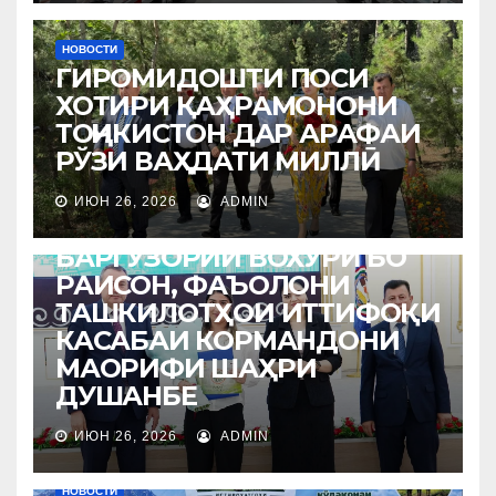
НОВОСТИ
ГИРОМИДОШТИ ПОСИ
ХОТИРИ ҚАҲРАМОНОНИ
ТОҶИКИСТОН ДАР АРАФАИ
РЎЗИ ВАҲДАТИ МИЛЛӢ
ИЮН 26, 2026
ADMIN
НОВОСТИ
БАРГУЗОРИИ ВОХЎРӢ БО
РАИСОН, ФАЪОЛОНИ
ТАШКИЛОТҲОИ ИТТИФОҚИ
КАСАБАИ КОРМАНДОНИ
МАОРИФИ ШАҲРИ
ДУШАНБЕ
ИЮН 26, 2026
ADMIN
НОВОСТИ