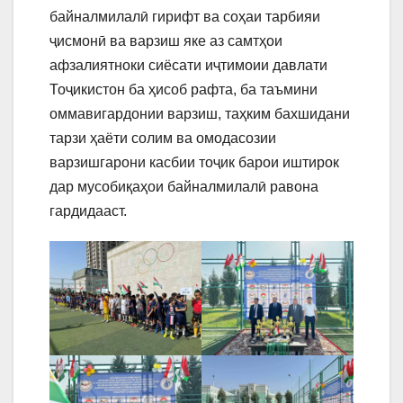
байналмилалӣ гирифт ва соҳаи тарбияи
ҷисмонӣ ва варзиш яке аз самтҳои
афзалиятноки сиёсати иҷтимоии давлати
Тоҷикистон ба ҳисоб рафта, ба таъмини
оммавигардонии варзиш, таҳким бахшидани
тарзи ҳаёти солим ва омодасозии
варзишгарони касбии тоҷик барои иштирок
дар мусобиқаҳои байналмилалӣ равона
гардидааст.