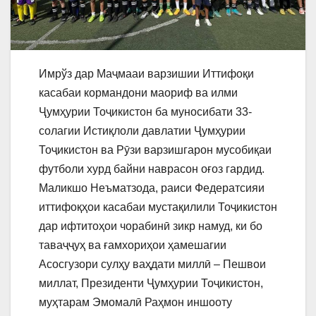
Имрўз дар Маҷмааи варзишии Иттифоқи
касабаи кормандони маориф ва илми
Ҷумҳурии Тоҷикистон ба муносибати 33-
солагии Истиқлоли давлатии Ҷумҳурии
Тоҷикистон ва Рӯзи варзишгарон мусобиқаи
футболи хурд байни наврасон оғоз гардид.
Маликшо Неъматзода, раиси Федератсияи
иттифоқҳои касабаи мустақилили Тоҷикистон
дар ифтитоҳои чорабинӣ зикр намуд, ки бо
таваҷҷуҳ ва ғамхориҳои ҳамешагии
Асосгузори сулҳу ваҳдати миллӣ – Пешвои
миллат, Президенти Ҷумҳурии Тоҷикистон,
муҳтарам Эмомалӣ Раҳмон иншооту