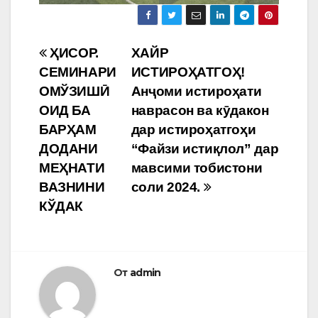
Навигация
ҲИСОР.
ХАЙР
СЕМИНАРИ
ИСТИРОҲАТГОҲ!
по
ОМЎЗИШӢ
Анҷоми истироҳати
записям
ОИД БА
наврасон ва кӯдакон
БАРҲАМ
дар истироҳатгоҳи
ДОДАНИ
“Файзи истиқлол” дар
МЕҲНАТИ
мавсими тобистони
ВАЗНИНИ
соли 2024.
КЎДАК
От
admin