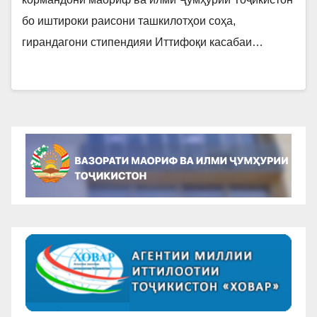
бо иштироки раисони ташкилотҳои соҳа,
гирандагони стипендияи Иттифоқи касабаи…