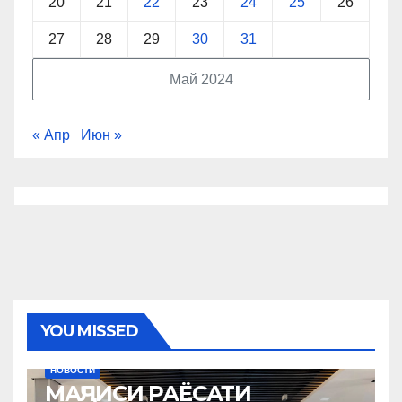
20
21
22
23
24
25
26
27
28
29
30
31
Май 2024
« Апр
Июн »
YOU MISSED
НОВОСТИ
МАҶЛИСИ РАЁСАТИ