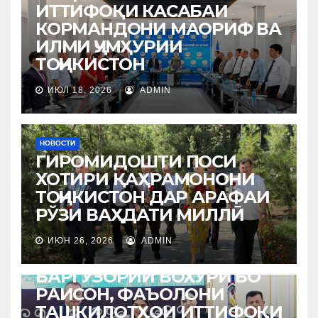
ИТТИФОҚИ КАСАБАИ
КОРМАНДОНИ МАОРИФ ВА
ИЛМИ ҶУМҲУРИИ
ТОҶИКИСТОН
ИЮЛ 18, 2026
ADMIN
НОВОСТИ
ГИРОМИДОШТИ ПОСИ
ХОТИРИ ҚАҲРАМОНОНИ
ТОҶИКИСТОН ДАР АРАФАИ
РЎЗИ ВАҲДАТИ МИЛЛӢ
ИЮН 26, 2026
ADMIN
НОВОСТИ
БАРГУЗОРИИ ВОХЎРӢ БО
РАИСОН, ФАЪОЛОНИ
ТАШКИЛОТҲОИ ИТТИФОҚИ