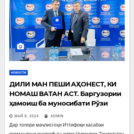
НОВОСТИ
ДИЛИ МАН ПЕШИ ҶАҲОНЕСТ, КИ
НОМАШ ВАТАН АСТ. Баргузории
ҳамоиш ба муносибати Рўзи
Ғалаба дар Ҷанги Бузурги Ватанӣ
МАЙ 8, 2024
ADMIN
— 9 май
Дар толори маҷлисгоҳи Иттифоқи касабаи
кормандони маориф ва илми Ҷумҳурии Тоҷикистон