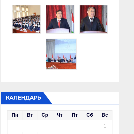
КАЛЕНДАРЬ
Пн
Вт
Ср
Чт
Пт
Сб
Вс
1