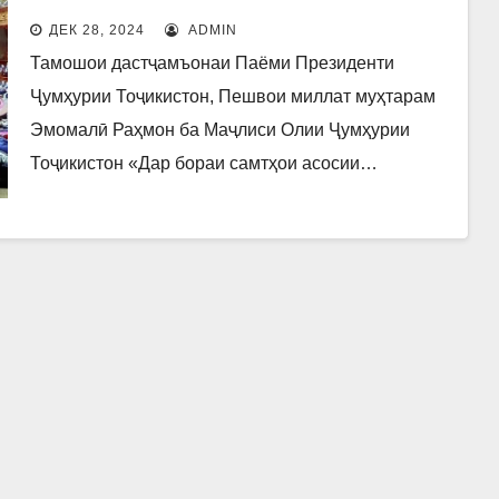
ИЛМ.
ДЕК 28, 2024
ADMIN
Тамошои дастҷамъонаи Паёми Президенти
Ҷумҳурии Тоҷикистон, Пешвои миллат муҳтарам
Эмомалӣ Раҳмон ба Маҷлиси Олии Ҷумҳурии
Тоҷикистон «Дар бораи самтҳои асосии…