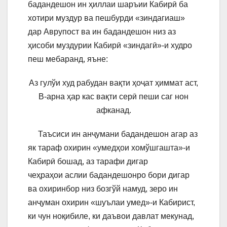
бадандешон ин ҳиллаи шаръии Кабирӣ ба
хотири муздур ва пешбурди «зиндагиаш»
дар Аврупост ва ин бадандешон низ аз
ҳисоби муздурии Кабирӣ «зиндагӣ»-и худро
пеш мебаранд, яъне:
Аз гулўи худ рабудан вақти ҳоҷат ҳиммат аст,
В-арна ҳар кас вақти серӣ пеши саг нон
афканад.
Таъсиси ин анҷумани бадандешон агар аз
як тараф охирин «умедҳои хомўшгашта»-и
Кабирӣ бошад, аз тарафи дигар
чеҳраҳои аслии бадандешонро бори дигар
ва охиринбор низ бозгўй намуд, зеро ин
анҷуман охирин «шуълаи умед»-и Кабирист,
ки чун ноқибиле, ки даъвои давлат мекунад,