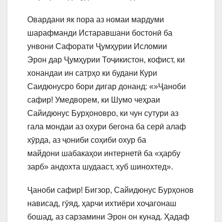
Овардани як пора аз номаи мардуми
шарафманди Истаравшани бостонӣ ба
унвони Сафорати Ҷумҳурии Исломии
Эрон дар Ҷумҳурии Тоҷикистон, кофист, ки
хонандаи ин сатрҳо ки будани Кури
Саидюнусро бори дигар донанд: «»Ҷаноби
сафир! Умедворем, ки Шумо чеҳраи
Сайидюнус Бурҳоновро, ки чун сутури аз
гала мондаи аз охури бегона ба серӣ алаф
хӯрда, аз ҷониби соҳиби охур ба
майдони шабакаҳои интернетӣ ба «ҳарбу
зарб» андохта шудааст, хуб шинохтед».
Ҷаноби сафир! Бигзор, Сайидюнус Бурҳонов
нависад, гӯяд, ҳарчи ихтиёри хоҷагонаш
бошад, аз сарзамини Эрон он кунад. Ҳадаф