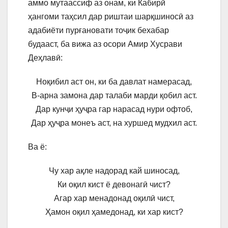
аммо мутаассиф аз онам, ки Кабирӣ
ҳангоми таҳсил дар риштаи шарқшиносӣ аз
адабиёти пурғановати тоҷик бехабар
будааст, ба вижа аз осори Амир Хусрави
Деҳлавӣ:
Ноқибил аст он, ки ба давлат намерасад,
В-арна замона дар талаби марди қобил аст.
Дар кунҷи ҳуҷра гар нарасад нури офтоб,
Дар ҳуҷра монеъ аст, на хуршед мудхил аст.
Ва ё:
Чу хар ақле надорад кай шиносад,
Ки оқил кист ё девонагӣ чист?
Агар хар менадонад оқилӣ чист,
Ҳамон оқил ҳамедонад, ки хар кист?