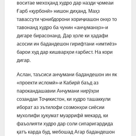
воситае мехоҳанд худро дар назди ҷомеаи
Ғарб «қурбонӣ» нишон диҳанд. Маҳз
тавассути ҷонибдорони хориҷиашон онҳо то
тавонанд худро ба чунин «анҷуманҳо»-и
дигаре бирасонанд. Дар ҳоле ки ҳадафи
асосии ин бадандешон гирифтани «имтиёз»
барои худ дар кишварҳои ғарбист. На кори
дигар.
Аслан, таъсиси анҷумани бадандешон ин як
«проекти исломӣ»-и Кабирӣ баъд аз
парокандашавии Анҷумани нирӯҳои
созандаи Тоҷикистон, ки худро ташаккули
иборат аз эътилофи созмонҳои сиёсии
мухолифи ҳукумат муаррифӣ мекард, ки
фаъолияти худро дар соли сипаригардида
қатъ карда буд, мебошад Агар бадандешон