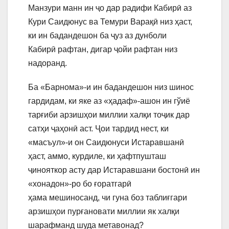
Манзури манн ин ҷо дар радифи Кабирӣ аз
Кури Саидюнус ва Темури Варақӣ низ ҳаст,
ки ин бадандешон ба ҷуз аз дунболи
Кабирӣ рафтан, дигар ҷойи рафтан низ
надоранд.
Ба «Барнома»-и ин бадандешон низ шинос
гардидам, ки яке аз «ҳадаф»-ашон ин гўиё
тарғиби арзишҳои миллии халқи тоҷик дар
сатҳи ҷаҳонӣ аст. Ҷои тардид нест, ки
«масъул»-и он Саидюнуси Истаравшанӣ
ҳаст, аммо, курдиле, ки ҳафтпушташ
ҷинояткор асту дар Истаравшани бостонӣ ин
«хонадон»-ро бо ғоратгарӣ
ҳама мешиносанд, чи гуна боз таблиғгари
арзишҳои пурғановати миллии як халқи
шарафманд шуда метавонад?