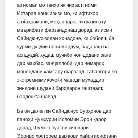
аз номаи мо танҳо як чиз аст: номи
Истаравшани азизи мо, ки ифтихор
аз ќаҳрамонӣ, меҳанпарастӣ фазилату
маърифати фарзандонаш дорад, аз исми
Сайидюнус-зодаи хонадоне, ки бобояш ба
ҷурми дуздии нони мардум, падараш ба
аспдуздӣ, худаш муҷиби ҷон додани зане
дар маҳбас, занҷаллобӣ, дар нимароҳ
монондани ҳамсару фарзанд, сабабгори бо
экстремизму ќочоќи маводи мухаддир
зиндонӣ шудани бародарон гаштааст,
бардошта шавад.
Ба он далел ки Сайидюнус Бурҳонов дар
паноҳи Ҷумҳурии Исломии Эрон қарор
дорад, Шумою руасои кишвари
Эронро хосторем дар кори хайр-гирифтани