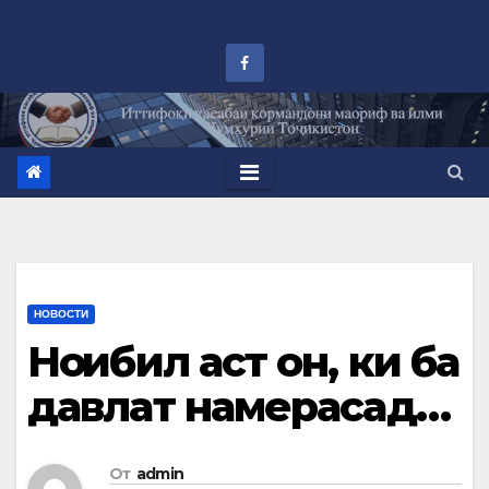
Перейти
к
контенту
НОВОСТИ
Ноқибил аст он, ки ба
давлат намерасад…
От
admin