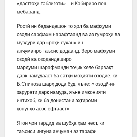
«дастгоҳи таблиғотӣ» – и Кабириро пеш
мебаранд.
Ростӣ ин бадандешон то ҳол ба мафҳуми
озодӣ сарфаҳм нарафтаанд ва аз гумроҳӣ ва
муздури дар «роҳи сухан» ин
анҷуманро таъсис додаанд. Зеро мафҳуми
озодӣ ва озодандеширо
мардуми шарафманди тоҷик хеле барвақт
дарк намудааст ба сатҳи моҳияти озодие, ки
Б.Спиноза шарҳ дода буд, яъне: « озодӣ-ин
зарурати дарк намуда, яъне имконияти
интихоб, ки ба донистани эҳтироми
қонунҳо асос ёфтааст».
Ягон ҷои тардид ва шубҳа ҳам нест, ки
таъсиси ингуна анҷуман аз тарафи