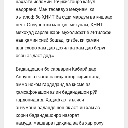
наҳзати исломии Тоҷикистонро қабул
надоранд. Ман тасаввур мекунам, ки
эътилоф бо ҲНИТ ба суди мардум ва кишвар
нест. Ончунон ки ман ҳис мекунам, ҲНИТ
мехоҳад сарлашкари мухолифат ё эътилофи
нав ҳамин ҳизб бошад, ҳизбе, ки ҳамаи
шансҳоро ҳам дар дохил ва ҳам дар берун
осон аз даст дод.»
Бадандешон бо сарварии Кабирӣ дар
Аврупо аз чанд «лоиҳа» кор гирифтанд,
аммо ноком гардиданд ва қисме аз
ҳамсафонашон аз ин бадандешон рўй
гардониданд. Ҳадаф аз таъсиси
анҷумани бадандешон як аст, ин ҳам аз
хориҷ бадандешонро назорат
намуда, машварат диҳанд ва ба ҳар роҳу