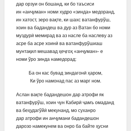
дар орзуи он бошанд, ки бо таъсиси
ин «анҷуман» номи худро «зинда» медоранд,
ин хатост, зеро вақте, ки шахс ватанфурўш,
хоин ва бадандеш ва дур аз Ватан бо номи
муздурӣ мемирад ва аз насле ба наслеву аз
асре ба асре хоинӣ ва ватанфурўшиаш
мунтақил мешавад ҳеҷгоҳ «анҷуман»- е
номи ўро зинда намедорад:
Ба он кас бувад зиндагонӣ ҳаром,
Ки ўро намонад пас аз марг ном.
Аслан вақте бадандешон дар атрофи як
ватанфурўш, хоин чун Кабирӣ ҷамъ омаданд
ва беҳудагўйӣ мекунанд, мо суханро
дар атрофи ин анҷумани бадандешон
дарозо намекунем ва онро ба байте ҳусни