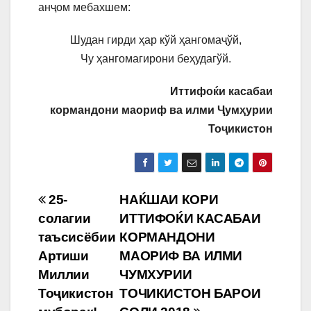
анҷом мебахшем:
Шудан гирди ҳар кўй ҳангомаҷўй,
Чу ҳангомагирони беҳудагўй.
Иттифоќи касабаи
кормандони маориф ва илми Ҷумҳурии
Тоҷикистон
Навигация
25-
НАЌШАИ КОРИ
солагии
ИТТИФОЌИ КАСАБАИ
по
таъсисёбии
КОРМАНДОНИ
записям
Артиши
МАОРИФ ВА ИЛМИ
Миллии
ЧУМХУРИИ
Тоҷикистон
ТОЧИКИСТОН БАРОИ