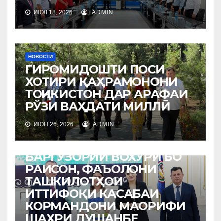
ИЮЛ 18, 2026
ADMIN
НОВОСТИ
ГИРОМИДОШТИ ПОСИ
ХОТИРИ ҚАҲРАМОНОНИ
ТОҶИКИСТОН ДАР АРАФАИ
РЎЗИ ВАҲДАТИ МИЛЛӢ
ИЮН 26, 2026
ADMIN
НОВОСТИ
БАРГУЗОРИИ ВОХЎРӢ БО
РАИСОН, ФАЪОЛОНИ
ТАШКИЛОТҲОИ
ИТТИФОҚИ КАСАБАИ
КОРМАНДОНИ МАОРИФИ
ШАҲРИ ДУШАНБЕ