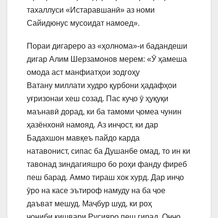
тахаллуси «Истаравшанӣ» аз номи
Сайидюнус мусоидат намоед».
Пораи дигареро аз «ҳолнома»-и бадандеши
дигар Алим Шерзамонов мерем: «Ӯ ҳамеша
омода аст манфиатҳои зодгоҳу
Ватану миллати худро қурбони ҳадафҳои
уғризонаи хеш созад. Пас куҷо ӯ ҳуқуқи
маънавӣ дорад, ки ба тамоми ҷомеа чунин
ҳазёнхонӣ намояд. Аз инҷост, ки дар
Бадахшон мавқеъ пайдо карда
натавонист, сипас ба Душанбе омад, то ин ки
тавонад зиндагияшро бо роҳи фанду фиреб
пеш барад. Аммо тираш хок хурд. Дар инҷо
ӯро на касе эътироф намуду на ба ҷое
даъват мешуд. Маҷбур шуд, ки роҳ
ҷониби кишвари Русияро пеш гирад. Онҷо