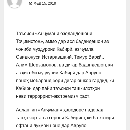
ФЕВ 15, 2018
Таъсиси «Анҷумани озодандешони
Тоҷикистон», аммо дар асл бадандешон аз
ҷониби муздурони Кабирӣ, аз ҷумла
Саидюнуси Истаравшанӣ, Темур Варқӣ.,
Алим Шерзамонов. ва дигар бадандешон, ки
аз ҳисоби муздурии Кабирӣ дар Аврупо
паноҳ мебаранд бори дигар ошкор гардид, ки
Кабирӣ дар пайи таъсиси ташкилотҳои
нави терроррист-экстремизм ҳаст.
Аслан, ин «Анҷуман» ҳаводоре надорад,
танҳо чортан аз ёрони Кабирист, ки ба хотири
ёфтани луқмаи ноне дар Аврупо