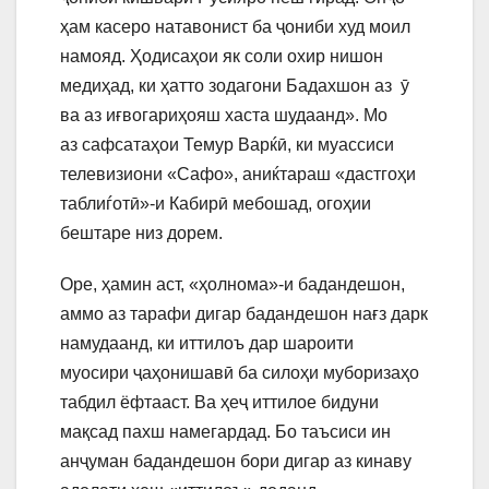
ҳам касеро натавонист ба ҷониби худ моил
намояд. Ҳодисаҳои як соли охир нишон
медиҳад, ки ҳатто зодагони Бадахшон аз ӯ
ва аз иғвогариҳояш хаста шудаанд». Мо
аз сафсатаҳои Темур Варќӣ, ки муассиси
телевизиони «Сафо», аниќтараш «дастгоҳи
таблиѓотӣ»-и Кабирӣ мебошад, огоҳии
бештаре низ дорем.
Оре, ҳамин аст, «ҳолнома»-и бадандешон,
аммо аз тарафи дигар бадандешон нағз дарк
намудаанд, ки иттилоъ дар шароити
муосири ҷаҳонишавӣ ба силоҳи муборизаҳо
табдил ёфтааст. Ва ҳеҷ иттилое бидуни
мақсад пахш намегардад. Бо таъсиси ин
анҷуман бадандешон бори дигар аз кинаву