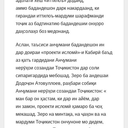
адолати хеш «иттилоъ» доданд,
аммо бадандешон дарк накардаанд, ки
гирандаи иттилоъ-мардуми шарафманди
тоҷик аз бадтинатию бадандешии онҳоро
даҳсолаҳо боз медонанд.
Аслан, таъсиси анҷумани бадандешон ин
дар доираи «проекти исломӣ»-и Кабирӣ баъд
аз қатъ гардидани Анҷумани
нерӯҳои созандаи Тоҷикистон дар соли
сипаригардида мебошад. Зеро ба андешаи
Додоҷон Атовуллоев, раҳбари собиқи
Анҷумани нерӯҳои созандаи Тоҷикистон: «​
ман бар он ҳастам, ки дар ин айём, дар
ин замон, проекти исломӣ ҳамаро ба чоҳ
мекашад. Зеро на минтақа, на ҷаҳон ва на
мардуми Тоҷикистон ончуноне мо дидем,