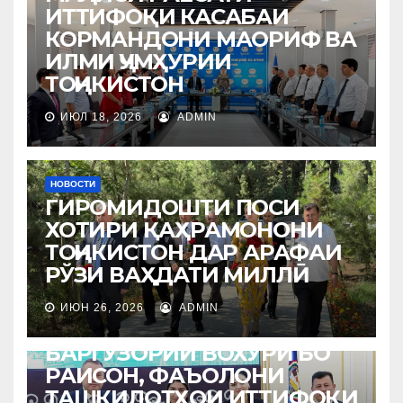
ИТТИФОҚИ КАСАБАИ
КОРМАНДОНИ МАОРИФ ВА
ИЛМИ ҶУМҲУРИИ
ТОҶИКИСТОН
ИЮЛ 18, 2026
ADMIN
НОВОСТИ
ГИРОМИДОШТИ ПОСИ
ХОТИРИ ҚАҲРАМОНОНИ
ТОҶИКИСТОН ДАР АРАФАИ
РЎЗИ ВАҲДАТИ МИЛЛӢ
ИЮН 26, 2026
ADMIN
НОВОСТИ
БАРГУЗОРИИ ВОХЎРӢ БО
РАИСОН, ФАЪОЛОНИ
ТАШКИЛОТҲОИ ИТТИФОҚИ