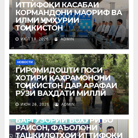
ИТТИФОҚИ КАСАБАИ
КОРМАНДОНИ МАОРИФ ВА
ИЛМИ ҶУМҲУРИИ
ТОҶИКИСТОН
ИЮЛ 18, 2026
ADMIN
НОВОСТИ
ГИРОМИДОШТИ ПОСИ
ХОТИРИ ҚАҲРАМОНОНИ
ТОҶИКИСТОН ДАР АРАФАИ
РЎЗИ ВАҲДАТИ МИЛЛӢ
ИЮН 26, 2026
ADMIN
НОВОСТИ
БАРГУЗОРИИ ВОХЎРӢ БО
РАИСОН, ФАЪОЛОНИ
ТАШКИЛОТҲОИ ИТТИФОҚИ