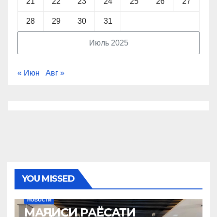
21
22
23
24
25
26
27
28
29
30
31
Июль 2025
« Июн
Авг »
YOU MISSED
НОВОСТИ
МАҶЛИСИ РАЁСАТИ