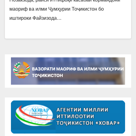
маориф ва илми Ҷумҳурии Тоҷикистон бо
иштироки Файзизода…