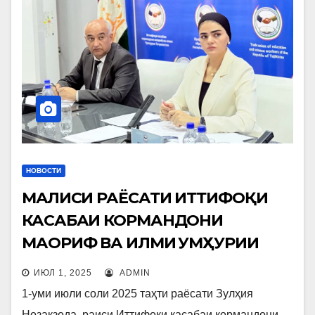
НОВОСТИ
МАҶЛИСИ РАЁСАТИ ИТТИФОҚИ
КАСАБАИ КОРМАНДОНИ
МАОРИФ ВА ИЛМИ ҶУМҲУРИИ
ТОҶИКИСТОН
ИЮЛ 1, 2025
ADMIN
1-уми июли соли 2025 таҳти раёсати Зулҳия
Нозакзода, раиси Иттифоқи касабаи кормандони