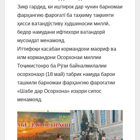
Зикр гардид, ки иштирок дар чунин барномаи
фарҳангию фароғатї ба таҳкиму тақвияти
ҳисси ватандӯстиву худшиносии миллӣ,
бедор намудани ифтихори ватандорӣ
мусоидат менамояд.
Иттифоқи касабаи кормандони маориф ва
илм кормандони Осорхонаи миллии
Тоҷикистонро ба Рӯзи байналмилалии
осорхонаҳо (18 май) табрик намуда барои
ташкили барномаи фарҳангию фароғатии
«Шабе дар Осорхона» изҳори сипос
менамояд.