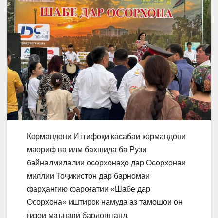
Кормандони Иттифоқи касабаи кормандони
маориф ва илм бахшида ба Рӯзи
байналмилалии осорхонаҳо дар Осорхонаи
миллии Тоҷикистон дар барномаи
фарҳангию фароғатии «Шабе дар
Осорхона» иштирок намуда аз тамошои он
ғизои маънавӣ бардоштанд.