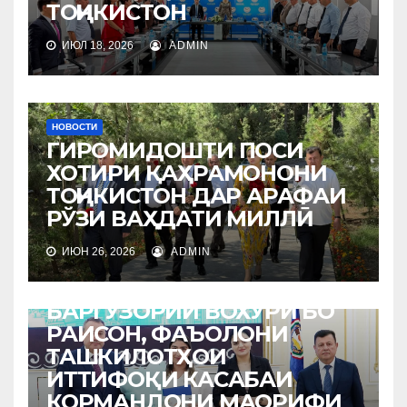
ТОҶИКИСТОН
ИЮЛ 18, 2026
ADMIN
НОВОСТИ
ГИРОМИДОШТИ ПОСИ
ХОТИРИ ҚАҲРАМОНОНИ
ТОҶИКИСТОН ДАР АРАФАИ
РЎЗИ ВАҲДАТИ МИЛЛӢ
ИЮН 26, 2026
ADMIN
НОВОСТИ
БАРГУЗОРИИ ВОХЎРӢ БО
РАИСОН, ФАЪОЛОНИ
ТАШКИЛОТҲОИ
ИТТИФОҚИ КАСАБАИ
КОРМАНДОНИ МАОРИФИ