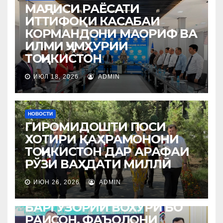
МАҶЛИСИ РАЁСАТИ
ИТТИФОҚИ КАСАБАИ
КОРМАНДОНИ МАОРИФ ВА
ИЛМИ ҶУМҲУРИИ
ТОҶИКИСТОН
ИЮЛ 18, 2026
ADMIN
НОВОСТИ
ГИРОМИДОШТИ ПОСИ
ХОТИРИ ҚАҲРАМОНОНИ
ТОҶИКИСТОН ДАР АРАФАИ
РЎЗИ ВАҲДАТИ МИЛЛӢ
ИЮН 26, 2026
ADMIN
НОВОСТИ
БАРГУЗОРИИ ВОХЎРӢ БО
РАИСОН, ФАЪОЛОНИ