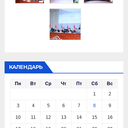
КАЛЕНДАРЬ
Пн
Вт
Ср
Чт
Пт
Сб
Вс
1
2
3
4
5
6
7
8
9
10
11
12
13
14
15
16