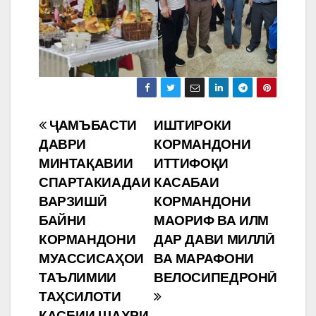
Навигация
ҶАМЪБАСТИ
ИШТИРОКИ
ДАВРИ
КОРМАНДОНИ
по
МИНТАҚАВИИ
ИТТИФОҚИ
записям
СПАРТАКИАДАИ
КАСАБАИ
ВАРЗИШӢ
КОРМАНДОНИ
БАЙНИ
МАОРИФ ВА ИЛМ
КОРМАНДОНИ
ДАР ДАВИ МИЛЛӢ
МУАССИСАҲОИ
ВА МАРАФОНИ
ТАЪЛИМИИ
ВЕЛОСИПЕДРОНӢ
ТАҲСИЛОТИ
КАСБИИ ШАҲРИ