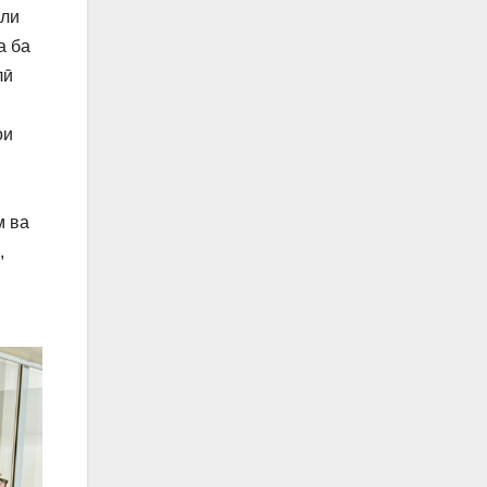
оли
а ба
лӣ
ои
м ва
,