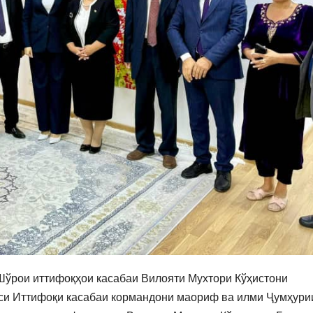
 Шўрои иттифоқҳои касабаи Вилояти Мухтори Кўҳистони
иси Иттифоқи касабаи кормандони маориф ва илми Ҷумҳури