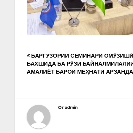
Навигация
БАРГУЗОРИИ СЕМИНАРИ ОМӮЗИШ
БАХШИДА БА РӮЗИ БАЙНАЛМИЛАЛИ
по
АМАЛИЁТ БАРОИ МЕҲНАТИ АРЗАНД
записям
От
admin