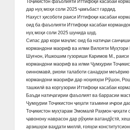
Тоҷикистон фаъолияти Иттифоқи касабаи корм
дар нуҳ моҳи соли 2025 ҷамъбаст гардид.
Нахуст ҳисоботи раиси Иттифоқи касабаи кор
оид ба фаъолияти Иттифоқи касабаи кормандо
нуҳ моҳи соли 2025 шунида шуд.
Сипас дар кори маҷлис оид ба натиҷаи санҷиш
кормандони маориф ва илми Вилояти Муҳтори 
Шуғнон, Ишкошим гузориши Каримов М., раиси
кормандони маориф ва илми Ҷумҳурии Тоҷикист
оинномавӣ, риояи талаботи санадҳои меъёрию ҳ
кормандони маорифи дар ноҳияҳои Рўшон, Рошт
ташкилӣ ва коргузории Иттифоқи касабаи корм
Баъди натиҷагирии фаъолият ва баррасии мас
Ҷумҳурии Тоҷикистон ҷиҳати таъмини иҷрои д
Тоҷикистон муҳтарам Эмомалӣ Раҳмон ҷиҳати с
ҷавонону наврасон дар рўҳияи ватандўстӣ, хеш
арзишҳои ваҳдати миллӣ, ғояҳои конститутсион