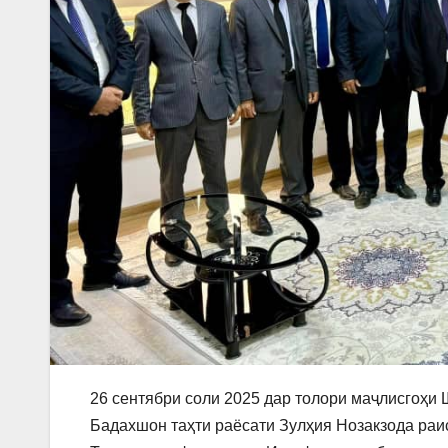
26 сентябри соли 2025 дар толори маҷлисгоҳи
Бадахшон таҳти раёсати Зулҳия Нозакзода ра