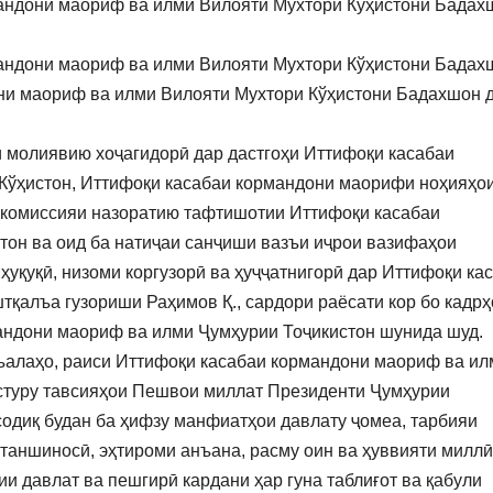
андони маориф ва илми Вилояти Мухтори Кўҳистони Бадах
мандони маориф ва илми Вилояти Мухтори Кўҳистони Бадах
ни маориф ва илми Вилояти Мухтори Кўҳистони Бадахшон 
и молиявию хоҷагидорӣ дар дастгоҳи Иттифоқи касабаи
Кўҳистон, Иттифоқи касабаи кормандони маорифи ноҳияҳо
 комиссияи назоратию тафтишотии Иттифоқи касабаи
он ва оид ба натиҷаи санҷиши вазъи иҷрои вазифаҳои
уқуқӣ, низоми коргузорӣ ва ҳуҷҷатнигорӣ дар Иттифоқи ка
қалъа гузориши Раҳимов Қ., сардори раёсати кор бо кадрҳ
андони маориф ва илми Ҷумҳурии Тоҷикистон шунида шуд.
ъалаҳо, раиси Иттифоқи касабаи кормандони маориф ва ил
астуру тавсияҳои Пешвои миллат Президенти Ҷумҳурии
одиқ будан ба ҳифзу манфиатҳои давлату ҷомеа, тарбияи
таншиносӣ, эҳтироми анъана, расму оин ва ҳуввияти миллӣ
ии давлат ва пешгирӣ кардани ҳар гуна таблиғот ва қабули