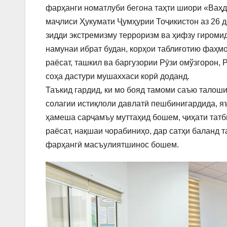
фарҳанги номатлуби бегона таҳти шиори «Ваҳд
маҷлиси Ҳукумати Ҷумҳурии Тоҷикистон аз 26 д
зидди экстремизму терроризм ва ҳифзу гироми
намунаи ибрат будан, корҳои таблиғотию фаҳм
раёсат, ташкил ва баргузории Рӯзи омўзгорон,
соҳа дастури мушаххаси корӣ доданд.
Таъкид гардид, ки мо бояд тамоми саъю талоши
солагии истиқлоли давлатӣ пешбинигардида, 
ҳамеша сарҷамъу муттаҳид бошем, ҷиҳати татб
раёсат, нақшаи чорабиниҳо, дар сатҳи баланд 
фарҳангӣ масъулиятшинос бошем.