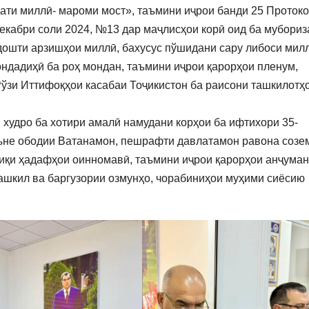
ати миллӣ- мароми мост», таъмини иҷрои банди 25 Проток
екабри соли 2024, №13 дар маҷлисҳои корӣ оид ба мубориз
дошти арзишҳои миллӣ, бахусус пўшидани сару либоси мил
ондадиҳӣ ба роҳ мондан, таъмини иҷрои қарорҳои пленум,
 Рўзи Иттифоқҳои касабаи Тоҷикистон ба раисони ташкилотҳ
 худро ба хотири амалӣ намудани корҳои ба ифтихори 35-
яъне ободии Ватанамон, пешрафти давлатамон равона созе
иқи ҳадафҳои оинномавӣ, таъмини иҷрои қарорҳои анҷуман
ташкил ва баргузории озмунҳо, чорабиниҳои муҳими сиёсию