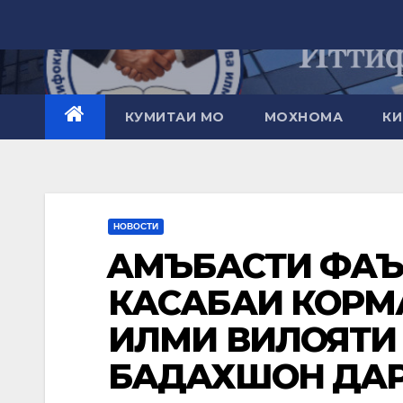
Перейти
к
контенту
КУМИТАИ МО
МОХНОМА
КИ
НОВОСТИ
ҶАМЪБАСТИ ФА
КАСАБАИ КОРМ
ИЛМИ ВИЛОЯТИ
БАДАХШОН ДАР 