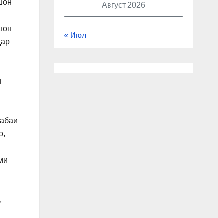
шон
Август 2026
шон
« Июл
дар
и
сабаи
о,
ми
,