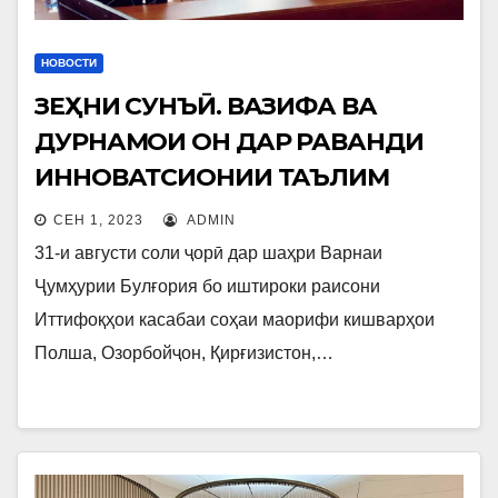
НОВОСТИ
ЗЕҲНИ СУНЪӢ. ВАЗИФА ВА
ДУРНАМОИ ОН ДАР РАВАНДИ
ИННОВАТСИОНИИ ТАЪЛИМ
СЕН 1, 2023
ADMIN
31-и августи соли ҷорӣ дар шаҳри Варнаи
Ҷумҳурии Булғория бо иштироки раисони
Иттифоқҳои касабаи соҳаи маорифи кишварҳои
Полша, Озорбойҷон, Қирғизистон,…