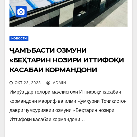
НОВОСТИ
ҶАМЪБАСТИ ОЗМУНИ
«БЕҲТАРИН НОЗИРИ ИТТИФОҚИ
КАСАБАИ КОРМАНДОНИ
МАОРИФ ВА ИЛМИ ҶУМҲУРИИ
ОКТ 23, 2023
ADMIN
ТОҶИКИСТОН»
Имрӯз дар толори маҷлисгоҳи Иттифоқи касабаи
кормандони маориф ва илми Ҷумҳурии Тоҷикистон
даври ҷумҳуриявии озмуни «Беҳтарин нозири
Иттифоқи касабаи кормандони…