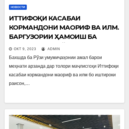
НОВОСТИ
ИТТИФОҚИ КАСАБАИ
КОРМАНДОНИ МАОРИФ ВА ИЛМ.
БАРГУЗОРИИ ҲАМОИШ БА
МУНОСИБАТИ РЎЗИ
ОКТ 9, 2023
ADMIN
УМУМИҶАҲОНИИ АМАЛ БАРОИ
Бахшда ба Рўзи умумиҷаҳонии амал барои
МЕҲНАТИ АРЗАНДА.
меҳнати арзанда дар толори маҷлисгоҳи Иттифоқи
касабаи кормандони маориф ва илм бо иштироки
раисон,…