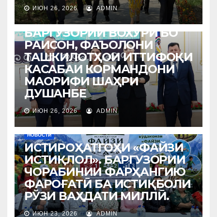
ИЮН 26, 2026
ADMIN
НОВОСТИ
БАРГУЗОРИИ ВОХЎРӢ БО
РАИСОН, ФАЪОЛОНИ
ТАШКИЛОТҲОИ ИТТИФОҚИ
КАСАБАИ КОРМАНДОНИ
МАОРИФИ ШАҲРИ
ДУШАНБЕ
ИЮН 26, 2026
ADMIN
НОВОСТИ
ИСТИРОҲАТГОҲИ «ФАЙЗИ
ИСТИҚЛОЛ». БАРГУЗОРИИ
ЧОРАБИНИИ ФАРҲАНГИЮ
ФАРОҒАТӢ БА ИСТИҚБОЛИ
РЎЗИ ВАҲДАТИ МИЛЛӢ.
ИЮН 23, 2026
ADMIN