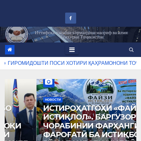
Перейти
к
контенту
ПОСИ ХОТИРИ ҚАҲРАМОНОНИ ТОҶИКИСТОН ДАР АРАФ
НОВОСТИ
ИСТИРОҲАТГОҲИ «ФАЙЗИ
ИСТИҚЛОЛ». БАРГУЗОРИИ
ЧОРАБИНИИ ФАРҲАНГИЮ
ФАРОҒАТӢ БА ИСТИҚБОЛИ