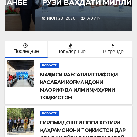
РЎЗИ ВАҲДАТИ МИЛЛӢ.
ИЮН 23, 2026
ADMIN
Последние
Популярные
В тренде
НОВОСТИ
МАҶЛИСИ РАЁСАТИ ИТТИФОҚИ
КАСАБАИ КОРМАНДОНИ
МАОРИФ ВА ИЛМИ ҶУМҲУРИИ
ТОҶИКИСТОН
НОВОСТИ
ГИРОМИДОШТИ ПОСИ ХОТИРИ
ҚАҲРАМОНОНИ ТОҶИКИСТОН ДАР