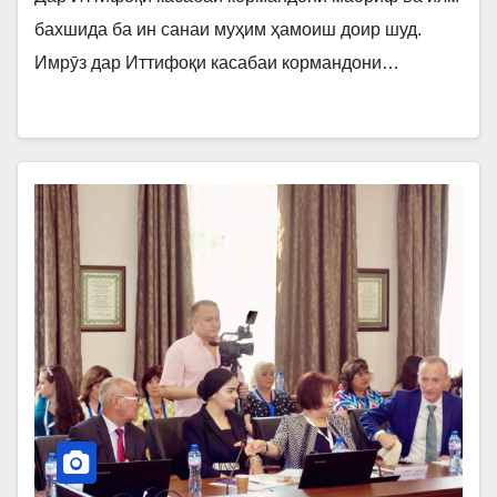
бахшида ба ин санаи муҳим ҳамоиш доир шуд.
Имрӯз дар Иттифоқи касабаи кормандони…