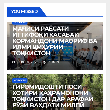
YOU MISSED
НОВОСТИ
МАҶЛИСИ РАЁСАТИ
ИТТИФОҚИ КАСАБАИ
КОРМАНДОНИ МАОРИФ ВА
ИЛМИ ҶУМҲУРИИ
ТОҶИКИСТОН
ИЮЛ 18, 2026
ADMIN
НОВОСТИ
ГИРОМИДОШТИ ПОСИ
ХОТИРИ ҚАҲРАМОНОНИ
ТОҶИКИСТОН ДАР АРАФАИ
РЎЗИ ВАҲДАТИ МИЛЛӢ