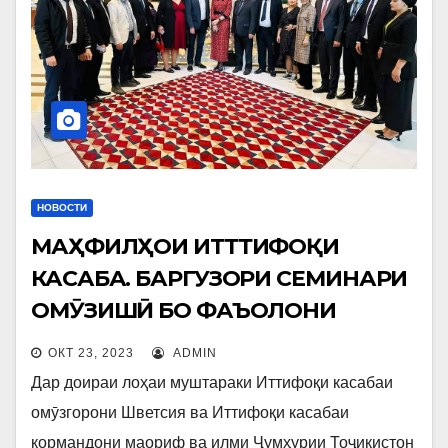
НОВОСТИ
МАҲФИЛҲОИ ИТТТИФОҚИ
КАСАБА. БАРГУЗОРИ СЕМИНАРИ
ОМӮЗИШӢ БО ФАЪОЛОНИ
ИТТИФОҚИ КАСАБАИ
ОКТ 23, 2023
ADMIN
КОРМАНДОНИ МАОРИФ ВА ИЛМ
Дар доираи лоҳаи муштараки Иттифоқи касабаи
омӯзгорони Шветсия ва Иттифоқи касабаи
кормандони маориф ва илми Ҷумҳурии Тоҷикистон