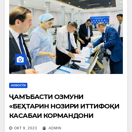
НОВОСТИ
ҶАМЪБАСТИ ОЗМУНИ
«БЕҲТАРИН НОЗИРИ ИТТИФОҚИ
КАСАБАИ КОРМАНДОНИ
МАОРИФ ВА ИЛМИ ҶУМҲУРИИ
ОКТ 9, 2023
ADMIN