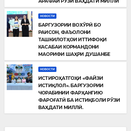
АРАФАИ РЎЗИ ВАҲДАТИ МИЛЛӢ
НОВОСТИ
БАРГУЗОРИИ ВОХЎРӢ БО
РАИСОН, ФАЪОЛОНИ
ТАШКИЛОТҲОИ ИТТИФОҚИ
КАСАБАИ КОРМАНДОНИ
МАОРИФИ ШАҲРИ ДУШАНБЕ
НОВОСТИ
ИСТИРОҲАТГОҲИ «ФАЙЗИ
ИСТИҚЛОЛ». БАРГУЗОРИИ
ЧОРАБИНИИ ФАРҲАНГИЮ
ФАРОҒАТӢ БА ИСТИҚБОЛИ РЎЗИ
ВАҲДАТИ МИЛЛӢ.