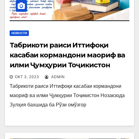
НОВОСТИ
Табрикоти раиси Иттифоқи
касабаи кормандони маориф ва
илми Ҷумҳурии Тоҷикистон
ОКТ 3, 2023
ADMIN
Табрикоти раиси Иттифоқи касабаи кормандони
маориф ва илми Ҷумҳурии Тоҷикистон Нозакзода
Зулҳия бахшида ба Рўзи омўзгор