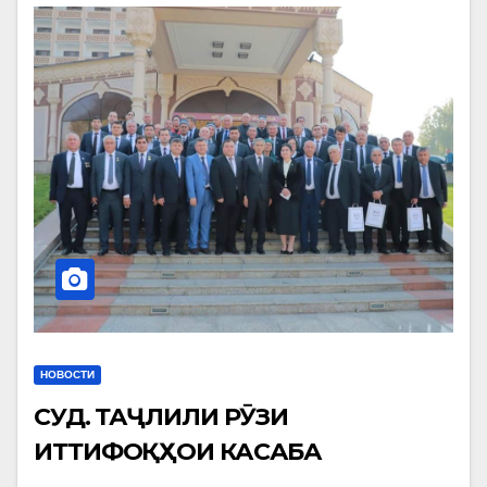
НОВОСТИ
СУҒД. ТАҶЛИЛИ РӮЗИ
ИТТИФОҚҲОИ КАСАБА