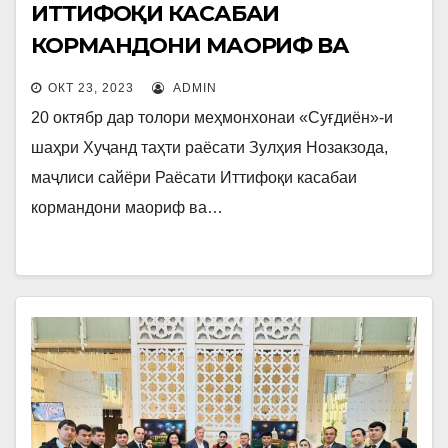
ИТТИФОҚИ КАСАБАИ
КОРМАНДОНИ МАОРИФ ВА
ИЛМИ ҶУМҲУРИИ ТОҶИКИСТОН
ОКТ 23, 2023
ADMIN
20 октябр дар толори меҳмонхонаи «Суғдиён»-и
шаҳри Хуҷанд таҳти раёсати Зулҳия Нозакзода,
маҷлиси сайёри Раёсати Иттифоқи касабаи
кормандони маориф ва…