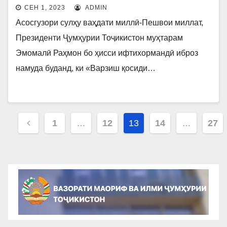
ПИРӮЗӢ БА ДАВРИ НИМНИҲОӢ
СЕН 1, 2023
ADMIN
РОҲХАТ ГИРИФТ.
Асосгузори сулҳу ваҳдати миллӣ-Пешвои миллат,
Президенти Ҷумҳурии Тоҷикистон муҳтарам
Эмомалӣ Раҳмон бо ҳисси ифтихормандӣ иброз
намуда буданд, ки «Варзиш қосиди…
Навигация
1
…
12
13
14
…
27
по
записям