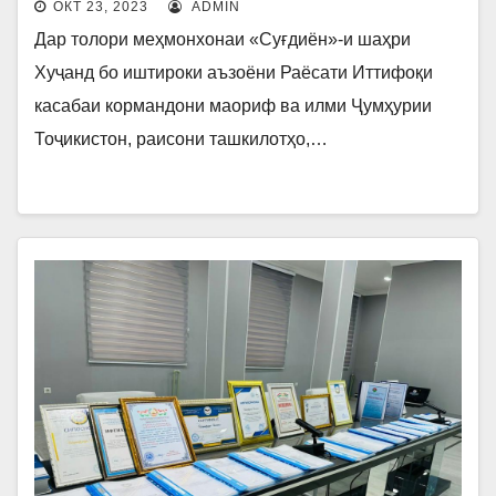
ОКТ 23, 2023
ADMIN
Дар толори меҳмонхонаи «Суғдиён»-и шаҳри
Хуҷанд бо иштироки аъзоёни Раёсати Иттифоқи
касабаи кормандони маориф ва илми Ҷумҳурии
Тоҷикистон, раисони ташкилотҳо,…