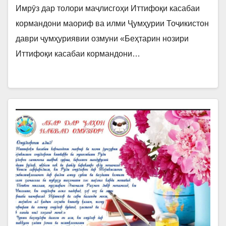
ТОҶИКИСТОН»
Имрӯз дар толори маҷлисгоҳи Иттифоқи касабаи
кормандони маориф ва илми Ҷумҳурии Тоҷикистон
даври ҷумҳуриявии озмуни «Беҳтарин нозири
Иттифоқи касабаи кормандони…