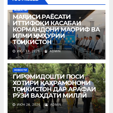
НОВОСТИ
МАҶЛИСИ РАЁСАТИ
ИТТИФОҚИ КАСАБАИ
КОРМАНДОНИ МАОРИФ ВА
ИЛМИ ҶУМҲУРИИ
ТОҶИКИСТОН
ИЮЛ 18, 2026
ADMIN
НОВОСТИ
ГИРОМИДОШТИ ПОСИ
ХОТИРИ ҚАҲРАМОНОНИ
ТОҶИКИСТОН ДАР АРАФАИ
РЎЗИ ВАҲДАТИ МИЛЛӢ
ИЮН 26, 2026
ADMIN
НОВОСТИ