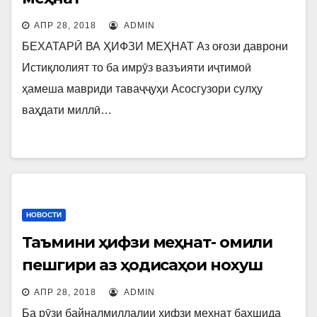
АПР 28, 2018
ADMIN
БЕХАТАРӢ ВА ҲИФЗИ МЕҲНАТ Аз оғози даврони
Истиқлолият то ба имрӯз вазъияти иҷтимоӣ
ҳамеша мавриди таваҷҷуҳи Асосгузори сулҳу
ваҳдати миллӣ…
НОВОСТИ
Таъмини ҳифзи меҳнат- омили
пешгири аз ҳодисаҳои нохуш
АПР 28, 2018
ADMIN
Ба рӯзи байналмиллалии ҳифзи меҳнат бахшида