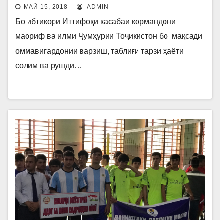
МАЙ 15, 2018
ADMIN
Бо ибтикори Иттифоқи касабаи кормандони
маориф ва илми Ҷумҳурии Тоҷикистон бо мақсади
оммавигардонии варзиш, таблиғи тарзи ҳаёти
солим ва рушди…