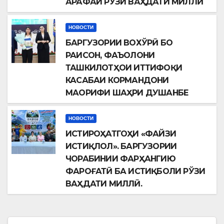
АРАФАИ РЎЗИ ВАҲДАТИ МИЛЛӢ
НОВОСТИ
БАРГУЗОРИИ ВОХЎРӢ БО
РАИСОН, ФАЪОЛОНИ
ТАШКИЛОТҲОИ ИТТИФОҚИ
КАСАБАИ КОРМАНДОНИ
МАОРИФИ ШАҲРИ ДУШАНБЕ
НОВОСТИ
ИСТИРОҲАТГОҲИ «ФАЙЗИ
ИСТИҚЛОЛ». БАРГУЗОРИИ
ЧОРАБИНИИ ФАРҲАНГИЮ
ФАРОҒАТӢ БА ИСТИҚБОЛИ РЎЗИ
ВАҲДАТИ МИЛЛӢ.