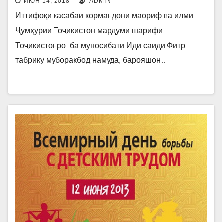
ИЮН 14, 2018
ADMIN
БА МУНОСИБАТИ ИДИ САИДИ
Иттифоқи касабаи кормандони маориф ва илми
ФИТР
Ҷумҳурии Тоҷикистон мардуми шарифи
Тоҷикистонро ба муносибати Иди саиди Фитр
табрику муборакбод намуда, барояшон…