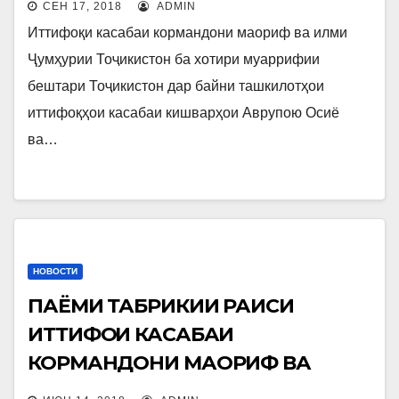
СЕН 17, 2018
ADMIN
Иттифоқи касабаи кормандони маориф ва илми
Ҷумҳурии Тоҷикистон ба хотири муаррифии
бештари Тоҷикистон дар байни ташкилотҳои
иттифоқҳои касабаи кишварҳои Аврупою Осиё
ва…
НОВОСТИ
ПАЁМИ ТАБРИКИИ РАИСИ
ИТТИФОҚИ КАСАБАИ
КОРМАНДОНИ МАОРИФ ВА
ИЛМИ ҶУМҲУРИИ ТОҶИКИСТОН