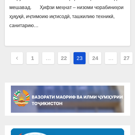
мешавад. Ҳифзи меҳнат – низоми чорабиниҳои
ҳуқуқӣ, иҷтимоию иқтисодӣ, ташкилию техникӣ,
санитарию…
Навигация
1
…
22
23
24
…
27
по
записям