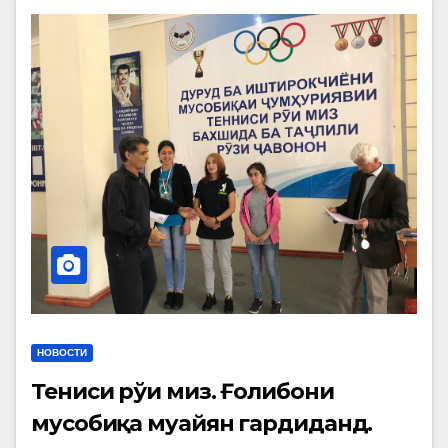
НОВОСТИ
Тениси рўи миз. Ғолибони
мусобиқа муайян гардиданд.