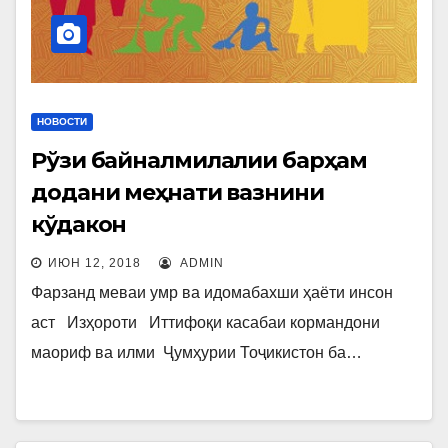
НОВОСТИ
Рўзи байналмилалии барҳам
додани меҳнати вазнини
кўдакон
ИЮН 12, 2018
ADMIN
Фарзанд меваи умр ва идомабахши ҳаёти инсон
аст Изҳороти Иттифоқи касабаи кормандони
маориф ва илми Ҷумҳурии Тоҷикистон ба…