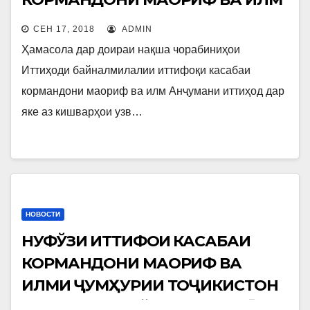
– ТАҲКИМИ ВАҲДАТ, РАВОБИТИ
СЕН 17, 2018
ADMIN
ГУНОГУН, ҲАМКОРӢ ВА ДӮСТИИ
Ҳамасола дар доираи нақша чорабиниҳои
БАЙНИ СОЗМОНҲОИ АЪЗО
Иттиҳоди байналмилалии иттифоқи касабаи
кормандони маориф ва илм Анҷумани иттиҳод дар
яке аз кишварҳои узв…
НОВОСТИ
НУФЎЗИ ИТТИФОҚИ КАСАБАИ
КОРМАНДОНИ МАОРИФ ВА
ИЛМИ ҶУМҲУРИИ ТОҶИКИСТОН
ДАР САТҲИ БАЙНАЛМИЛАЛӢ