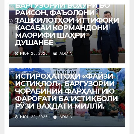
БАРГУЗОРИИ ВОХЎРӢ БО
РАИСОН, ФАЪОЛОНИ
ТАШКИЛОТҲОИ ИТТИФОҚИ
КАСАБАИ КОРМАНДОНИ
МАОРИФИ ШАҲРИ
ДУШАНБЕ
ИЮН 26, 2026
ADMIN
НОВОСТИ
ИСТИРОҲАТГОҲИ «ФАЙЗИ
ИСТИҚЛОЛ». БАРГУЗОРИИ
ЧОРАБИНИИ ФАРҲАНГИЮ
ФАРОҒАТӢ БА ИСТИҚБОЛИ
РЎЗИ ВАҲДАТИ МИЛЛӢ.
ИЮН 23, 2026
ADMIN