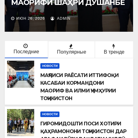
РИ ДУШАНБЕ
РЎЗИ ВАҲДАТИ М
ИЮН 23, 2026
ADMIN
Последние
Популярные
В тренде
НОВОСТИ
МАҶЛИСИ РАЁСАТИ ИТТИФОҚИ
КАСАБАИ КОРМАНДОНИ
МАОРИФ ВА ИЛМИ ҶУМҲУРИИ
ТОҶИКИСТОН
НОВОСТИ
ГИРОМИДОШТИ ПОСИ ХОТИРИ
ҚАҲРАМОНОНИ ТОҶИКИСТОН ДАР