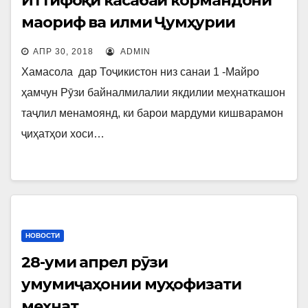
Иттифоқи касабаи кормандони
маориф ва илми Ҷумҳурии
Тоҷикистон бахшида Рӯзи
АПР 30, 2018
ADMIN
байналмилалии якдилии
Хамасола дар Тоҷикистон низ санаи 1 -Майро
меҳнаткашон
ҳамчун Рӯзи байналмилалии якдилии меҳнаткашон
таҷлил менамоянд, ки барои мардуми кишварамон
ҷиҳатҳои хоси…
НОВОСТИ
28-уми апрел рӯзи
умумиҷаҳонии муҳофизати
меҳнат