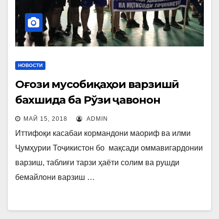
НОВОСТИ
Оғози мусобиқаҳои варзишӣ
бахшида ба Рўзи ҷавонон
МАЙ 15, 2018
ADMIN
Иттифоқи касабаи кормандони маориф ва илми
Ҷумҳурии Тоҷикистон бо мақсади оммавигардонии
варзиш, таблиғи тарзи ҳаёти солим ва рушди
бемайлони варзиш …